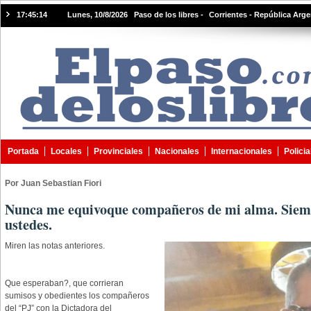
17:45:15
Lunes, 10/8/2026 Paso de los libres -
Corrientes - República Arge
Portada
Locales
Provinciales
Nacionales
Internacionales
Policia
Por Juan Sebastian Fiori
Nunca me equivoque compañeros de mi alma. Siemp
ustedes.
Miren las notas anteriores.
Que esperaban?, que corrieran
sumisos y obedientes los compañeros
del “PJ” con la Dictadora del