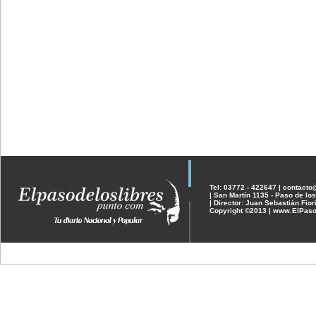
Tel: 03772 - 422647 | contact
| San Martín 1135 - Paso de los
| Director: Juan Sebastián Fior
Copyright ©2013 | www.ElPaso