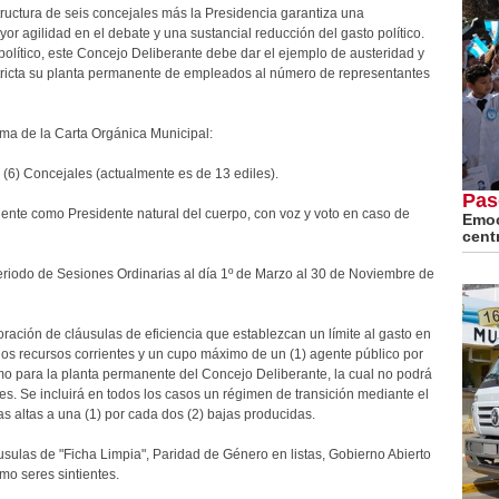
tructura de seis concejales más la Presidencia garantiza una
 agilidad en el debate y una sustancial reducción del gasto político.
olítico, este Concejo Deliberante debe dar el ejemplo de austeridad y
estricta su planta permanente de empleados al número de representantes
orma de la Carta Orgánica Municipal:
s (6) Concejales (actualmente es de 13 ediles).
Pas
ndente como Presidente natural del cuerpo, con voz y voto en caso de
Emoc
cent
 periodo de Sesiones Ordinarias al día 1º de Marzo al 30 de Noviembre de
ración de cláusulas de eficiencia que establezcan un límite al gasto en
los recursos corrientes y un cupo máximo de un (1) agente público por
mo para la planta permanente del Concejo Deliberante, la cual no podrá
s. Se incluirá en todos los casos un régimen de transición mediante el
as altas a una (1) por cada dos (2) bajas producidas.
áusulas de "Ficha Limpia", Paridad de Género en listas, Gobierno Abierto
mo seres sintientes.