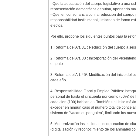
- Que la adecuación del cuerpo legislativo a una es
representación democrática genuina, aportando mayor
- Que, en consonancia con la reducción del cuerpo p
responsabilidad institucional, limitando de forma 
electos.
Por ello, propone los siguientes puntos para la ref
1. Reforma del Art. 31º: Reducción del cuerpo a sei
2. Reforma del Art. 33º: Incorporación del Viceinte
empate.
3. Reforma del Art. 45º: Modificación del inicio del
cada año.
4. Responsabilidad Fiscal y Empleo Público: Incorpo
personal de hasta el cincuenta por ciento (50%) de 
cada cien (100) habitantes. También un límite máxi
exceder en ningún caso al número total de concejale
sistema de "vacantes por goteo", limitando las nuev
5. Modernización Institucional: Incorporación de cl
(digitalización) y reconocimiento de los animales co