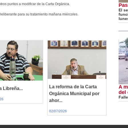
tros puntos a modificar de la Carta Orgánica.
Pas
El s
func
Deliberante para su tratamiento mañana miércoles.
lune
A m
La reforma de la Carta
a Libreña...
del
Orgánica Municipal por
Fall
26
ahor...
02/07/2026