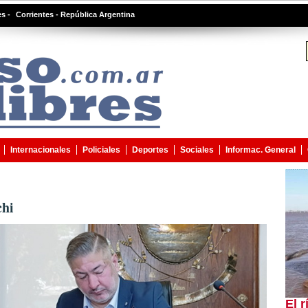
s -
Corrientes - República Argentina
Internacionales
Policiales
Deportes
Sociales
Informac. General
chi
El 