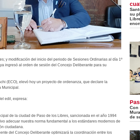
cua
Sant
su p
Libr
enor
s; y modificación del inicio del periodo de Sesiones Ordinarias al día 1º
ya ingresó al orden de sesión del Concejo Deliberante para su
ischi (ECO), elevó hoy un proyecto de ordenanza, que declare la
a Municipal.
el edil, expresa:
Pas
Con 
Mura
icipal de la ciudad de Paso de los Libres, sancionada en el año 1994
de s
rativo adecuar nuestra norma fundamental a los estándares modernos de
ción ciudadana.
ente del Concejo Deliberante optimizará la coordinación entre los