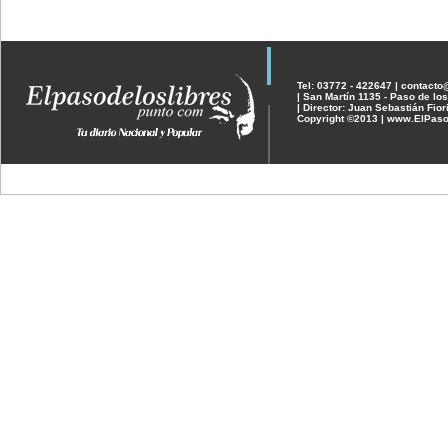
Tel: 03772 - 422647 | contact
| San Martín 1135 - Paso de los
| Director: Juan Sebastián Fior
Copyright ©2013 | www.ElPaso