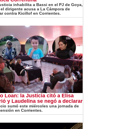
usticia inhabilita a Bassi en el PJ de Goya,
 el dirigente acusa a La Cámpora de
r contra Kicillof en Corrientes.
o Loan: la Justicia citó a Elisa
rió y Laudelina se negó a declarar
uicio sumó este miércoles una jornada de
 tensión en Corrientes.