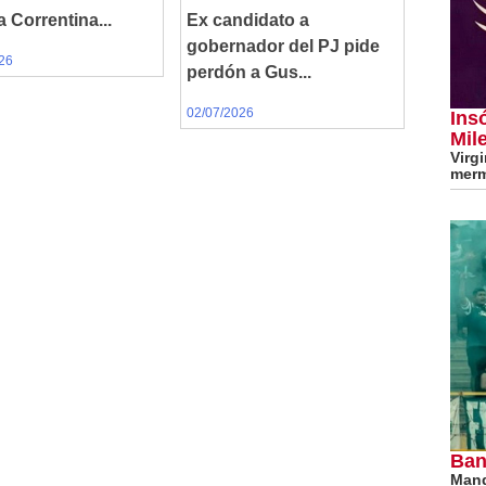
Ex candidato a
a Correntina...
gobernador del PJ pide
26
perdón a Gus...
02/07/2026
Ins
Mile
Virg
merm
Ban
Mand