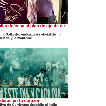
ólita defensa al plan de ajuste de
i
inia Gallardo, embajadora oficial de “la
elada y la manteca”.
deras en tu corazón
iyú de Corrientes despidió al Indio