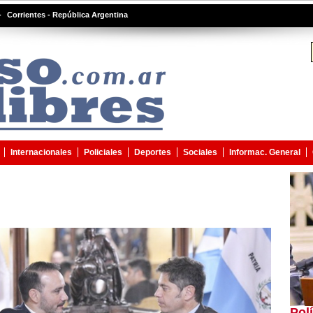
-
Corrientes - República Argentina
Internacionales
Policiales
Deportes
Sociales
Informac. General
Pol