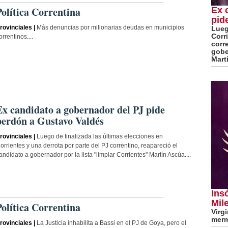
Política Correntina
Ex 
pid
rovinciales |
Más denuncias por millonarias deudas en municipios
Lueg
Corr
orrentinos....
corr
gobe
Mart
Ex candidato a gobernador del PJ pide
perdón a Gustavo Valdés
rovinciales |
Luego de finalizada las últimas elecciones en
orrientes y una derrota por parte del PJ correntino, reapareció el
andidato a gobernador por la lista "limpiar Corrientes" Martín Ascúa....
Ins
Mile
Política Correntina
Virg
merm
rovinciales |
La Justicia inhabilita a Bassi en el PJ de Goya, pero el