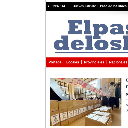
19:46:15
Jueves, 6/8/2026 Paso de los libres 
Portada
Locales
Provinciales
Nacionales
P
e
A
S