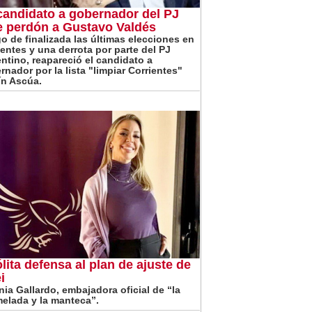
candidato a gobernador del PJ
e perdón a Gustavo Valdés
o de finalizada las últimas elecciones en
ientes y una derrota por parte del PJ
entino, reapareció el candidato a
rnador por la lista "limpiar Corrientes"
ín Ascúa.
ólita defensa al plan de ajuste de
i
inia Gallardo, embajadora oficial de “la
elada y la manteca”.