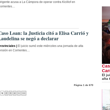
irigente acusa a La Cámpora de operar contra Kicillof en
orrientes....
Caso Loan: la Justicia citó a Elisa Carrió y
Laudelina se negó a declarar
rovinciales |
El juicio sumó este miércoles una jornada de alta
ensión en Corrientes....
Cas
Car
El j
alta
Página 1 de 670
1
2
3
4
>
>>