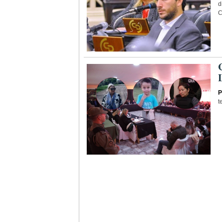
d
C
P
t