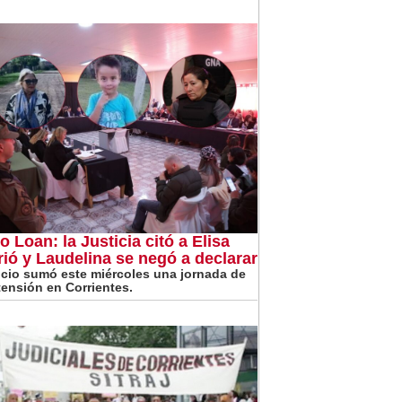
o Loan: la Justicia citó a Elisa
rió y Laudelina se negó a declarar
uicio sumó este miércoles una jornada de
 tensión en Corrientes.