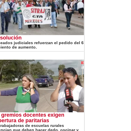
 solución
eados judiciales refuerzan el pedido del 6
ciento de aumento.
 gremios docentes exigen
pertura de paritarias
trabajadoras de escuelas rurales
ncian que deben hacer dedo, cocinar y