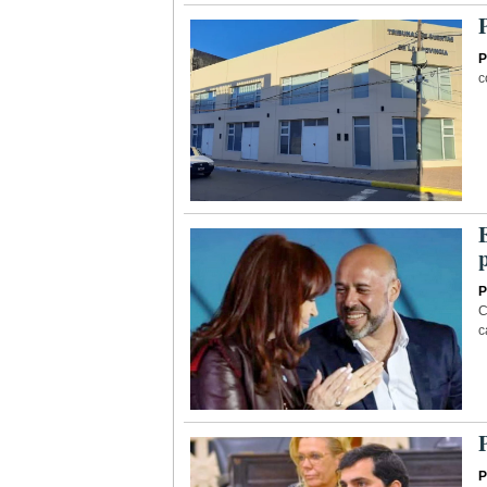
P
c
P
C
c
P