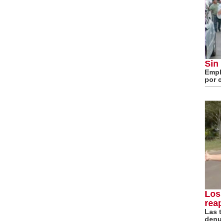
Sin
Empl
por 
Los
rea
Las 
denu