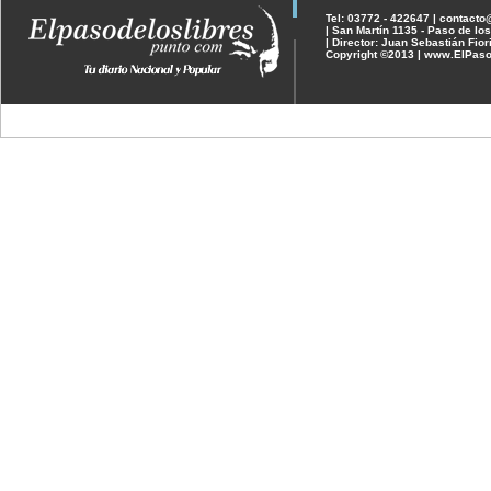
Tel: 03772 - 422647 | contact
| San Martín 1135 - Paso de los
| Director: Juan Sebastián Fior
Copyright ©2013 | www.ElPaso