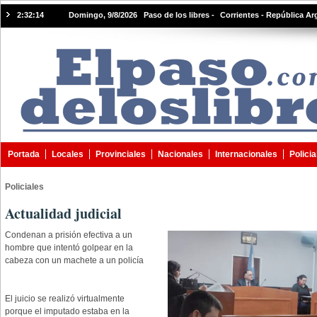
2:32:15
Domingo, 9/8/2026 Paso de los libres -
Corrientes - República Ar
Portada
Locales
Provinciales
Nacionales
Internacionales
Policia
Policiales
Actualidad judicial
Condenan a prisión efectiva a un
hombre que intentó golpear en la
cabeza con un machete a un policía
El juicio se realizó virtualmente
porque el imputado estaba en la