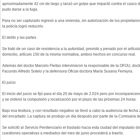
aproximadamente 42 cm de largo y lanzó un golpe que impactó contra el casco de
pudo darse a la fuga.
Para no ser capturado ingresó a una vivienda, sin autorización de los propietario
la policía logró reducirlo.
El delito y las partes
Se trató de un caso de resistencia a la autoridad, previsto y penado por el artícu
domicilio, artículo 150 de la misma normativa, ambos hechos en concurso real.
Además del doctor Marcelo Fleitas intervinieron la responsable de la OFIJU, docto
Facundo Alfredo Sotelo y la defensora Oficial doctora María Susana Ferreyra.
El juicio
El inicio del juicio se fijó para el día 20 de mayo de 2.024 pero por incomparece
y se ordenó la compulsión y localización por el plazo de las próximas 24 horas.
Bajo esa tesitura, y con resultado negativo se llevó a cabo la audiencia de fecha 
del encartado. La captura se produjo un día después por parte de la Comisaria d
Se solicitó al Servicio Penitenciario el traslado hacia esta ciudad del imputado
cuestiones operativas a mediados del mes de junio procederá a traerlo.