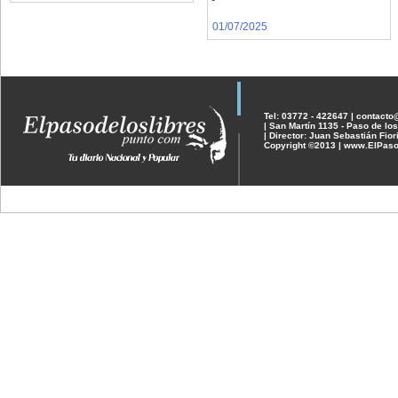
01/07/2025
Tel: 03772 - 422647 | contact
| San Martín 1135 - Paso de los
| Director: Juan Sebastián Fior
Copyright ©2013 | www.ElPaso