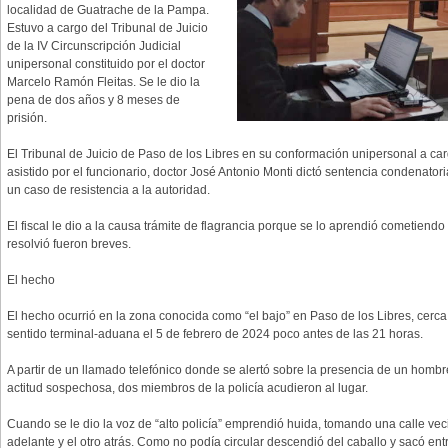
localidad de Guatrache de la Pampa.
Estuvo a cargo del Tribunal de Juicio
de la IV Circunscripción Judicial
unipersonal constituido por el doctor
Marcelo Ramón Fleitas. Se le dio la
pena de dos años y 8 meses de
prisión.
El Tribunal de Juicio de Paso de los Libres en su conformación unipersonal a ca
asistido por el funcionario, doctor José Antonio Monti dictó sentencia condenato
un caso de resistencia a la autoridad.
El fiscal le dio a la causa trámite de flagrancia porque se lo aprendió cometiendo
resolvió fueron breves.
El hecho
El hecho ocurrió en la zona conocida como “el bajo” en Paso de los Libres, cerca
sentido terminal-aduana el 5 de febrero de 2024 poco antes de las 21 horas.
A partir de un llamado telefónico donde se alertó sobre la presencia de un homb
actitud sospechosa, dos miembros de la policía acudieron al lugar.
Cuando se le dio la voz de “alto policía” emprendió huida, tomando una calle veci
adelante y el otro atrás. Como no podía circular descendió del caballo y sacó e