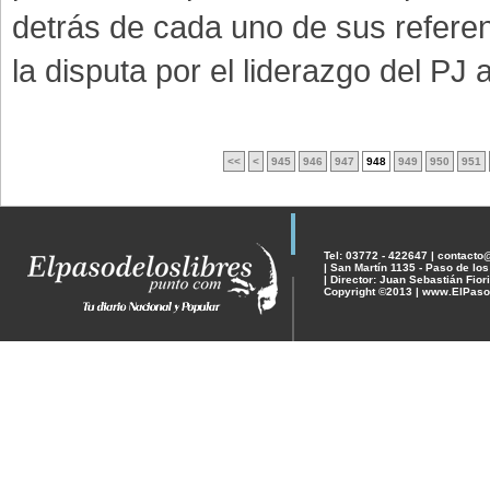
detrás de cada uno de sus refere
la disputa por el liderazgo del PJ an
<<
<
945
946
947
948
949
950
951
Tel: 03772 - 422647 | contact
| San Martín 1135 - Paso de los
| Director: Juan Sebastián Fiori
Copyright ©2013 | www.ElPaso