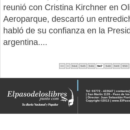
reunió con Cristina Kirchner en Oli
Aeroparque, descartó un entredic
habló de su confianza en la Presi
argentina....
<<
<
944
945
946
947
948
949
950
Tel: 03772 - 422647 | contact
| San Martín 1135 - Paso de los
| Director: Juan Sebastián Fiori
Copyright ©2013 | www.ElPaso