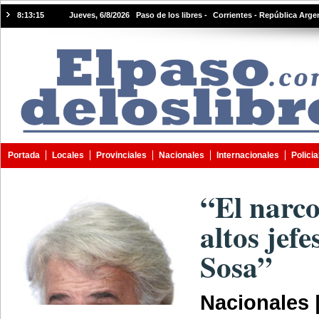
8:13:15
Jueves, 6/8/2026 Paso de los libres -
Corrientes - República Arge
Portada
Locales
Provinciales
Nacionales
Internacionales
Policia
“El narco
altos jef
Sosa”
Nacionales 