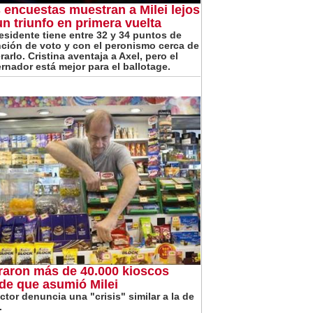
 encuestas muestran a Milei lejos
un triunfo en primera vuelta
residente tiene entre 32 y 34 puntos de
nción de voto y con el peronismo cerca de
arlo. Cristina aventaja a Axel, pero el
rnador está mejor para el ballotage.
raron más de 40.000 kioscos
de que asumió Milei
ector denuncia una "crisis" similar a la de
.