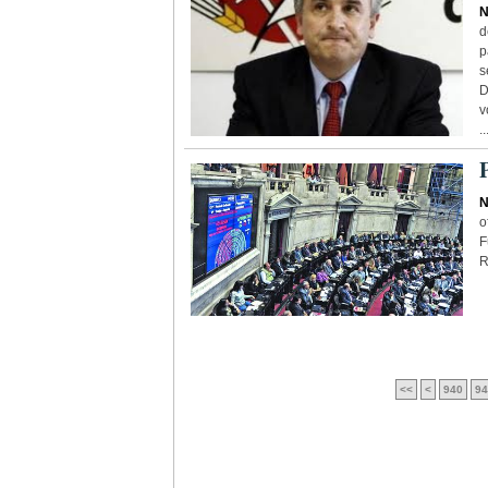
N
d
p
s
D
v
..
N
o
F
R
<<
<
940
94