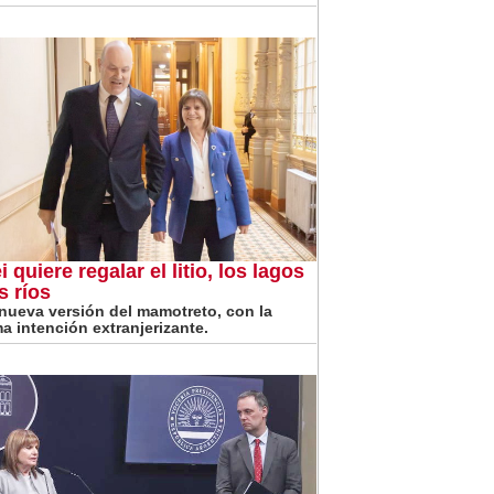
i quiere regalar el litio, los lagos
s ríos
nueva versión del mamotreto, con la
a intención extranjerizante.