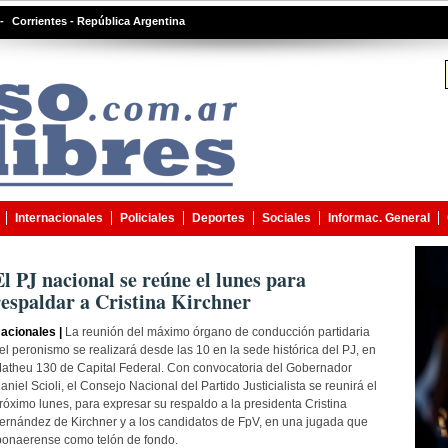
-
Corrientes - República Argentina
Internacionales
Policiales
Deportes
Sociales
Informac. General
El PJ nacional se reúne el lunes para
respaldar a Cristina Kirchner
acionales |
La reunión del máximo órgano de conducción partidaria
el peronismo se realizará desde las 10 en la sede histórica del PJ, en
atheu 130 de Capital Federal. Con convocatoria del Gobernador
aniel Scioli, el Consejo Nacional del Partido Justicialista se reunirá el
róximo lunes, para expresar su respaldo a la presidenta Cristina
ernández de Kirchner y a los candidatos de FpV, en una jugada que
 bonaerense como telón de fondo.