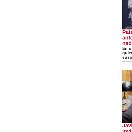
Pat
ant
nad
En u
quie
susp
Jav
invi