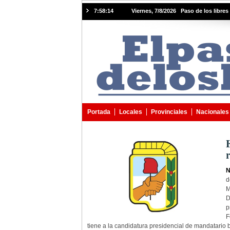
7:58:15
Viernes, 7/8/2026 Paso de los libres 
Portada
Locales
Provinciales
Nacionales
N
d
M
D
p
F
tiene a la candidatura presidencial de mandatario