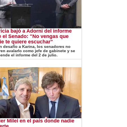
ricia bajó a Adorni del informe
e el Senado: "No vengas que
ie te quiere escuchar"
n desafío a Karina, los senadores no
ren avalarlo como jefe de gabinete y se
ende el informe del 2 de julio.
ier Milei en el país donde nadie
erte