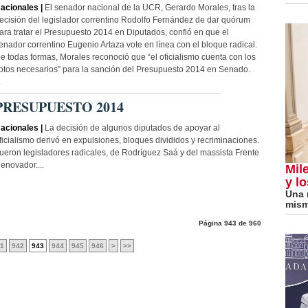
acionales |
El senador nacional de la UCR, Gerardo Morales, tras la
ecisión del legislador correntino Rodolfo Fernández de dar quórum
ara tratar el Presupuesto 2014 en Diputados, confió en que el
enador correntino Eugenio Artaza vote en línea con el bloque radical.
e todas formas, Morales reconoció que “el oficialismo cuenta con los
otos necesarios” para la sanción del Presupuesto 2014 en Senado.
.
PRESUPUESTO 2014
acionales |
La decisión de algunos diputados de apoyar al
ficialismo derivó en expulsiones, bloques divididos y recriminaciones.
ueron legisladores radicales, de Rodríguez Saá y del massista Frente
enovador....
Mile
y lo
Una 
mism
Página 943 de 960
1
942
943
944
945
946
>
>>