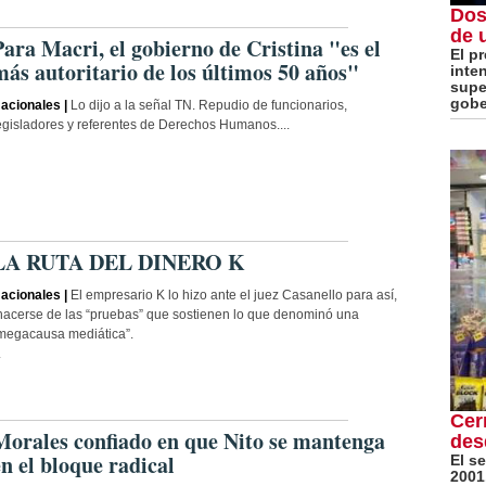
Dos
de 
Para Macri, el gobierno de Cristina "es el
El p
más autoritario de los últimos 50 años"
inte
super
gobe
acionales |
Lo dijo a la señal TN. Repudio de funcionarios,
egisladores y referentes de Derechos Humanos....
LA RUTA DEL DINERO K
acionales |
El empresario K lo hizo ante el juez Casanello para así,
hacerse de las “pruebas” que sostienen lo que denominó una
megacausa mediática”.
.
Cer
Morales confiado en que Nito se mantenga
des
en el bloque radical
El s
2001