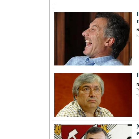
...
N
l
N
"
“
..