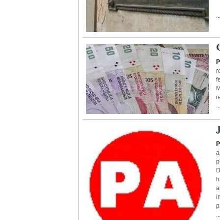
..
P
r
f
M
r
..
P
a
p
D
h
a
i
p
..