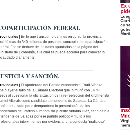
Ex 
.
pid
Lueg
Corr
corr
COPARTICIPACIÓN FEDERAL
gobe
Mart
rovinciales |
En lo que transcurrió del mes en curso, la provincia
ecibió más de 340 millones de pesos en concepto de coparticipación
ederal. Eso se deduce de los datos apuntados en la página del
inisterio de Economía, a la cuál se puede acceder para conocer lo
ecaudado diariamente.
.
JUSTICIA Y SANCIÓN.
rovinciales |
El apoderado del Partido Autonomista, Raúl Alfonzo,
peló ayer el fallo de la Cámara Electoral que lo multó con 14 mil
esos al cuestionar la oficialización de la re-reelección del kirchnerista
aniel Alterats como candidato a intendente de Saladas. La Cámara
abía rechazado por extemporánea la presentación de los
Ins
poderados del Partido Autonomista y Pedro Antonio Diez, candidato a
Mile
ntendente de Saladas por ese partido político y multó a los
Virg
rofesionales intervinientes por evidenciar una conducta “maliciosa”.
merm
.