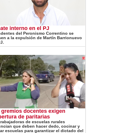
ate interno en el PJ
ndentes del Peronismo Correntino se
en a la expulsión de Martín Barrionuevo
J.
 gremios docentes exigen
pertura de paritarias
trabajadoras de escuelas rurales
ncian que deben hacer dedo, cocinar y
iar escuelas para garantizar el dictado del