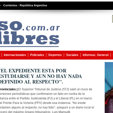
-
Corrientes - República Argentina
Internacionales
Policiales
Deportes
Sociales
Informac. General
"EL EXPEDIENTE ESTA POR
ESTUDIARSE Y AUN NO HAY NADA
DEFINIDO AL RESPECTO".
rovinciales |
El Superior Tribunal de Justicia (STJ) salió al cruce de
ersiones periodísticas que confirmaron un fallo en contra de la
lianza entre el Partido Justicialista (PJ) y el Liberal (PL) en el marco
el Frente Para la Victoria (FPV) desde esa instancia. “No existe
ictamen alguno al respecto, no hay fallo”, aseguró a un diario local el
ocero del máximo órgano tribunalicio, Luis Mansutti.