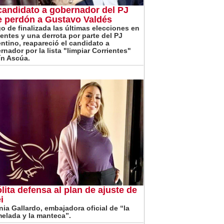
candidato a gobernador del PJ
e perdón a Gustavo Valdés
o de finalizada las últimas elecciones en
ientes y una derrota por parte del PJ
entino, reapareció el candidato a
rnador por la lista "limpiar Corrientes"
ín Ascúa.
ólita defensa al plan de ajuste de
i
inia Gallardo, embajadora oficial de “la
elada y la manteca”.