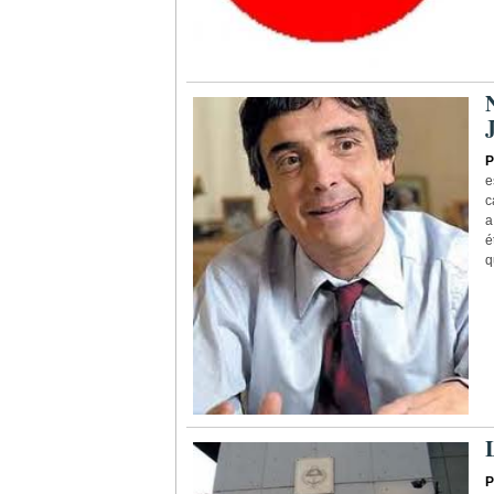
P
e
c
a
é
q
P