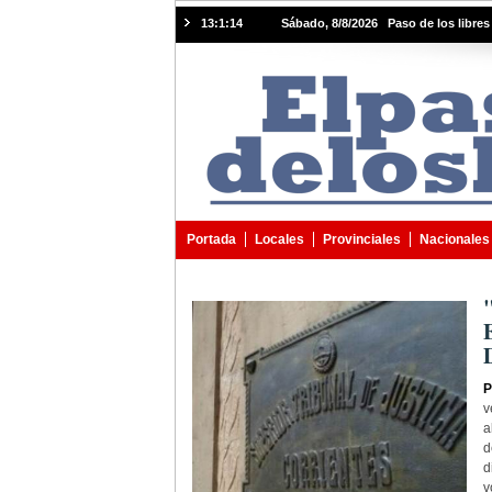
13:1:15
Sábado, 8/8/2026 Paso de los libres 
Portada
Locales
Provinciales
Nacionales
P
v
a
d
d
v