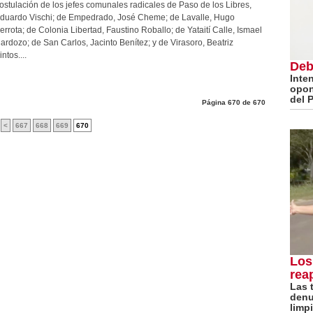
ostulación de los jefes comunales radicales de Paso de los Libres,
duardo Vischi; de Empedrado, José Cheme; de Lavalle, Hugo
errota; de Colonia Libertad, Faustino Roballo; de Yataití Calle, Ismael
ardozo; de San Carlos, Jacinto Benítez; y de Virasoro, Beatriz
intos....
Deb
Inte
opon
del P
Página 670 de 670
<
667
668
669
670
Los
rea
Las 
denu
limp