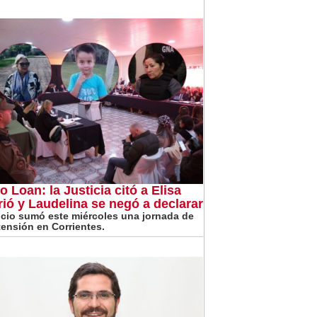
o Loan: la Justicia citó a Elisa
rió y Laudelina se negó a declarar
uicio sumó este miércoles una jornada de
 tensión en Corrientes.