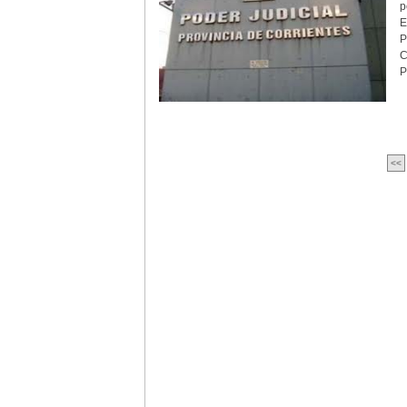
p
E
P
C
P
<<