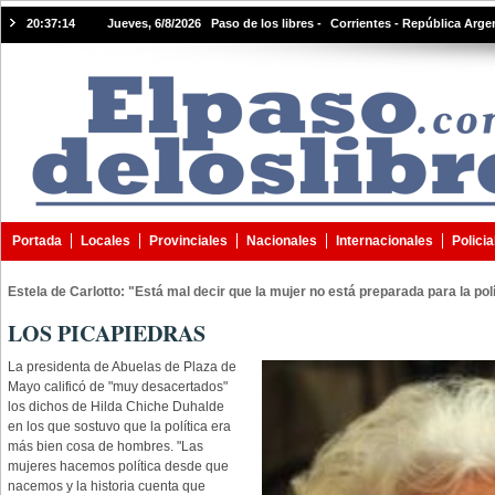
20:37:15
Jueves, 6/8/2026 Paso de los libres -
Corrientes - República Arge
Portada
Locales
Provinciales
Nacionales
Internacionales
Policia
Estela de Carlotto: "Está mal decir que la mujer no está preparada para la pol
LOS PICAPIEDRAS
La presidenta de Abuelas de Plaza de
Mayo calificó de "muy desacertados"
los dichos de Hilda Chiche Duhalde
en los que sostuvo que la política era
más bien cosa de hombres. "Las
mujeres hacemos política desde que
nacemos y la historia cuenta que