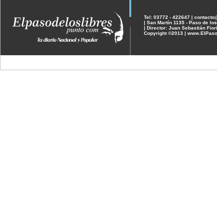
Tel: 03772 - 422647 | contact
| San Martín 1135 - Paso de los
| Director: Juan Sebastián Fior
Copyright ©2013 | www.ElPaso