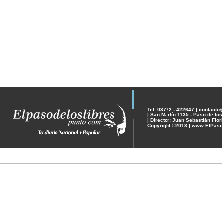
Tel: 03772 - 422647 | contact
| San Martín 1135 - Paso de los
| Director: Juan Sebastián Fior
Copyright ©2013 | www.ElPaso