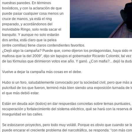
nuestras paredes. En términos
boxísticos, y con la aclaración de que
puede pasar cualquier cosa menos un
cruce de manos, ya está el ring
preparado, y acordándonos del
inolvidable Ringo, solo resta sacar el
banquito. Y aunque no solo estarán
dos arriba, está claro que la pelea
(entre comillas) tiene claros contendientes favoritos.
¿Dejó algo la campaña? Puede que, como dijeron los protagonistas, haya sido m
mafiosa que la del 2009”, dijo sin tapujos el gobernador Ricardo Colombi, tal vez
de las fórmulas que dirimieron votos ese año. Y ganó. ¿Con mafia?... dejó la dud
Vuelve a dejar la campaña más cosas en el debe.
Hubo si un foro, saludablemente convocado por la sociedad civil, pero que más al
pulcritud de los que fueron, terminó más bien siendo una exposición turnada de l
el que más debió estar.
Están en deuda aún (todos) en dar respuestas concretas sobre temas puntuales, c
recuperación y fortalecimiento del sistema eléctrico, qué se hará con la reserva d
inseguridad en las calles.
Se esbozaron proyectos, pero todo muy volátil. Porque es obvio que cuando se 
puede encarar el creciente problema del narcotráfico, se responda: “con más cont