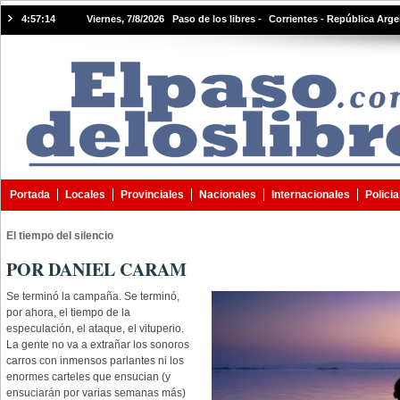
4:57:15
Viernes, 7/8/2026 Paso de los libres -
Corrientes - República Arge
Portada
Locales
Provinciales
Nacionales
Internacionales
Policia
El tiempo del silencio
POR DANIEL CARAM
Se terminó la campaña. Se terminó,
por ahora, el tiempo de la
especulación, el ataque, el vituperio.
La gente no va a extrañar los sonoros
carros con inmensos parlantes ni los
enormes carteles que ensucian (y
ensuciarán por varias semanas más)