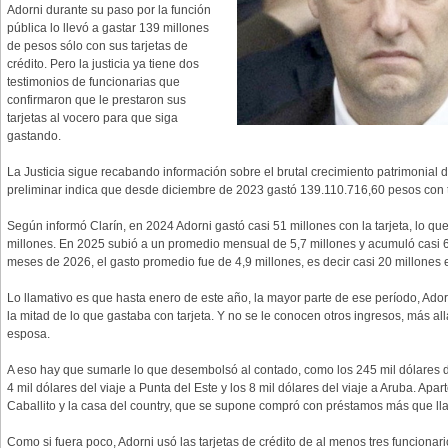
Adorni durante su paso por la función
pública lo llevó a gastar 139 millones
de pesos sólo con sus tarjetas de
crédito. Pero la justicia ya tiene dos
testimonios de funcionarias que
confirmaron que le prestaron sus
tarjetas al vocero para que siga
gastando.
La Justicia sigue recabando información sobre el brutal crecimiento patrimonial 
preliminar indica que desde diciembre de 2023 gastó 139.110.716,60 pesos con ta
Según informó Clarín, en 2024 Adorni gastó casi 51 millones con la tarjeta, lo 
millones. En 2025 subió a un promedio mensual de 5,7 millones y acumuló casi 6
meses de 2026, el gasto promedio fue de 4,9 millones, es decir casi 20 millones e
Lo llamativo es que hasta enero de este año, la mayor parte de ese período, Adorn
la mitad de lo que gastaba con tarjeta. Y no se le conocen otros ingresos, más al
esposa.
A eso hay que sumarle lo que desembolsó al contado, como los 245 mil dólares de
4 mil dólares del viaje a Punta del Este y los 8 mil dólares del viaje a Aruba. Ap
Caballito y la casa del country, que se supone compró con préstamos más que ll
Como si fuera poco, Adorni usó las tarjetas de crédito de al menos tres funciona