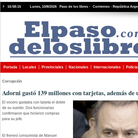
16:58:15
Lunes, 10/8/2026 Paso de los libres -
Corrientes - República Arge
Portada
Locales
Provinciales
Nacionales
Internacionales
Policia
Corrupción
Adorni gastó 139 millones con tarjetas, además de u
El vocero gastaba con tarjeta el doble
de su sueldo. Dos funcionarias
confirmaron que hicieron compras
para su jefe.
El frenesí consumista de Manuel