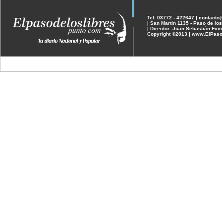
Tel: 03772 - 422647 | contact
| San Martín 1135 - Paso de los
| Director: Juan Sebastián Fior
Copyright ©2013 | www.ElPaso