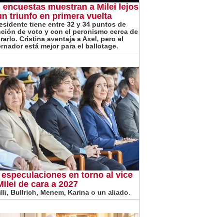
 encuestas muestran a Milei lejos
un triunfo en primera vuelta
residente tiene entre 32 y 34 puntos de
nción de voto y con el peronismo cerca de
arlo. Cristina aventaja a Axel, pero el
rnador está mejor para el ballotage.
 especulaciones en torno al vice
Milei de cara a 2027
lli, Bullrich, Menem, Karina o un aliado.