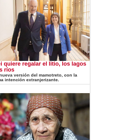
i quiere regalar el litio, los lagos
s ríos
nueva versión del mamotreto, con la
a intención extranjerizante.