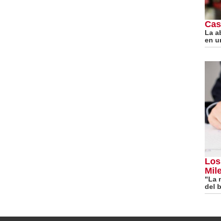
Cas
La a
en u
Los
Mile
"La 
del b