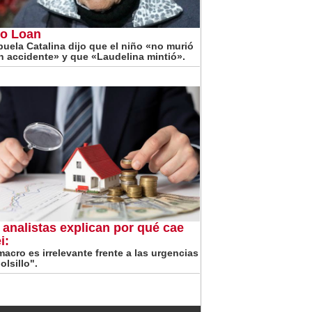
o Loan
buela Catalina dijo que el niño «no murió
n accidente» y que «Laudelina mintió».
 analistas explican por qué cae
i:
macro es irrelevante frente a las urgencias
olsillo".