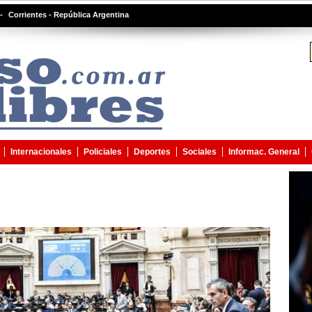
-
Corrientes - República Argentina
Internacionales
Policiales
Deportes
Sociales
Informac. General