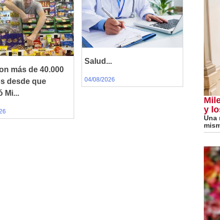
Salud...
on más de 40.000
04/08/2026
os desde que
 Mi...
Mile
y lo
26
Una 
mism