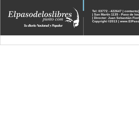
Tel: 03772 - 422647 | contact
| San Martín 1135 - Paso de los
| Director: Juan Sebastián Fior
Copyright ©2013 | www.ElPaso