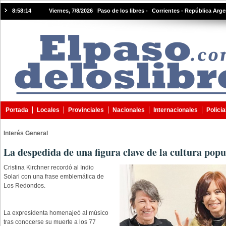
8:58:15
Viernes, 7/8/2026 Paso de los libres -
Corrientes - República Arge
Portada
Locales
Provinciales
Nacionales
Internacionales
Policia
Interés General
La despedida de una figura clave de la cultura pop
Cristina Kirchner recordó al Indio
Solari con una frase emblemática de
Los Redondos.
La expresidenta homenajeó al músico
tras conocerse su muerte a los 77