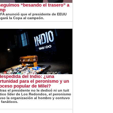
seguimos “besando el trasero” a
mp
IFA anunció que el presidente de EEUU
egará la Copa al campeón.
despedida del Indio: ¿una
rtunidad para el peronismo y un
roceso popular de Milei?
tras el presidente no le dedicó ni un tuit
ítico líder de Los Redondos, el peronismo
uso la organización al hombro y contuvo
 fanáticos.