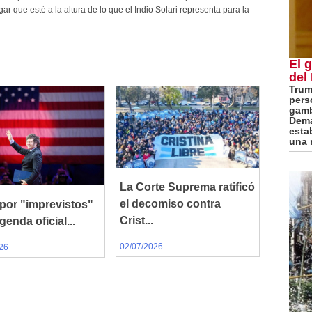
ar que esté a la altura de lo que el Indio Solari representa para la
El 
del
Trum
pers
gamb
Dema
esta
una 
La Corte Suprema ratificó
el decomiso contra
 por "imprevistos"
Crist...
genda oficial...
02/07/2026
26