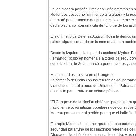
La legisladora porteña Graciana Peñafort también p
Redondos descubrió “un mundo allá afuera y la poesí
enamoré perdidamente del primer chico que me expl
declaró su amor con una cita de “El pibe de los astil
El exministro de Defensa Agustín Rossi le dedicó u
callan; siguen sonando en la memoria de un pueblo
Desde la izquierda, la diputada nacional Myriam Bre
Fernando Rosso en homenaje a todos los seguidores 
como la obra de Solari marcó a generaciones y asegu
El último adiós no será en el Congreso
La cercanía del Indio con los referentes del peronism
y en el pedido del bloque de Unión por la Patria pa
el edificio para realizar un velorio público.
“El Congreso de la Nación abrió sus puertas para 
Favio, entre otros artistas populares que construyero
Moreau para sumar al pedido para que el Indio “re
El propio Menem fue el encargado de responder al 
seguridad para “uno de los máximos referentes de la 
Diputados fue el único de su espacio político y ase