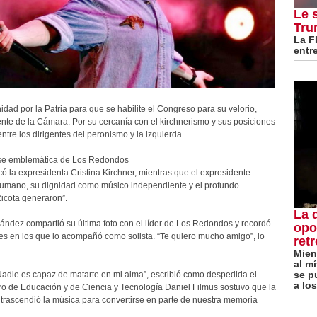
Le 
Tru
La F
entr
ad por la Patria para que se habilite el Congreso para su velorio,
ente de la Cámara. Por su cercanía con el kirchnerismo y sus posiciones
tre los dirigentes del peronismo y la izquierda.
frase emblemática de Los Redondos
dicó la expresidenta Cristina Kirchner, mientras que el expresidente
humano, su dignidad como músico independiente y el profundo
icota generaron”.
La 
rnández compartió su última foto con el líder de Los Redondos y recordó
opo
les en los que lo acompañó como solista. “Te quiero mucho amigo”, lo
ret
Mien
al m
se p
Nadie es capaz de matarte en mi alma”, escribió como despedida el
a los
ro de Educación y de Ciencia y Tecnología Daniel Filmus sostuvo que la
e trascendió la música para convertirse en parte de nuestra memoria