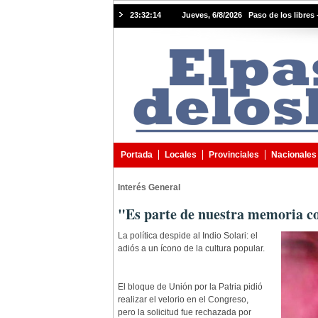
23:32:15
Jueves, 6/8/2026 Paso de los libres 
Portada
Locales
Provinciales
Nacionales
Interés General
"Es parte de nuestra memoria co
La política despide al Indio Solari: el
adiós a un ícono de la cultura popular.
El bloque de Unión por la Patria pidió
realizar el velorio en el Congreso,
pero la solicitud fue rechazada por