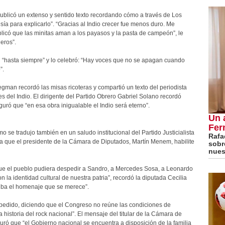
ublicó un extenso y sentido texto recordando cómo a través de Los
a para explicarlo”. “Gracias al Indio crecer fue menos duro. Me
icó que las minitas aman a los payasos y la pasta de campeón”, le
leros”.
n “hasta siempre” y lo celebró: “Hay voces que no se apagan cuando
”.
gman recordó las misas ricoteras y compartió un texto del periodista
del Indio. El dirigente del Partido Obrero Gabriel Solano recordó
ró que “en esa obra inigualable el Indio será eterno”.
Un 
Fer
o se tradujo también en un saludo institucional del Partido Justicialista
Rafa
ra que el presidente de la Cámara de Diputados, Martín Menem, habilite
sobre
nues
que el pueblo pudiera despedir a Sandro, a Mercedes Sosa, a Leonardo
n la identidad cultural de nuestra patria”, recordó la diputada Cecilia
ciba el homenaje que se merece”.
pedido, diciendo que el Congreso no reúne las condiciones de
historia del rock nacional”. El mensaje del titular de la Cámara de
guró que “el Gobierno nacional se encuentra a disposición de la familia