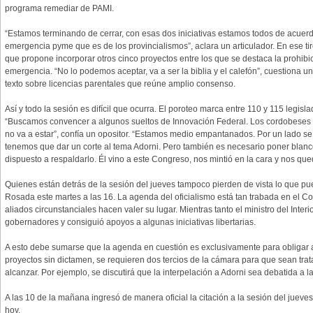
programa remediar de PAMI.
“Estamos terminando de cerrar, con esas dos iniciativas estamos todos de acuer
emergencia pyme que es de los provincialismos”, aclara un articulador. En ese tir
que propone incorporar otros cinco proyectos entre los que se destaca la prohibi
emergencia. “No lo podemos aceptar, va a ser la biblia y el calefón”, cuestiona 
texto sobre licencias parentales que reúne amplio consenso.
Así y todo la sesión es difícil que ocurra. El poroteo marca entre 110 y 115 legis
“Buscamos convencer a algunos sueltos de Innovación Federal. Los cordobeses 
no va a estar”, confía un opositor. “Estamos medio empantanados. Por un lado se
tenemos que dar un corte al tema Adorni. Pero también es necesario poner blanc
dispuesto a respaldarlo. Él vino a este Congreso, nos mintió en la cara y nos qu
Quienes están detrás de la sesión del jueves tampoco pierden de vista lo que pu
Rosada este martes a las 16. La agenda del oficialismo está tan trabada en el Co
aliados circunstanciales hacen valer su lugar. Mientras tanto el ministro del Interio
gobernadores y consiguió apoyos a algunas iniciativas libertarias.
A esto debe sumarse que la agenda en cuestión es exclusivamente para obligar a l
proyectos sin dictamen, se requieren dos tercios de la cámara para que sean tr
alcanzar. Por ejemplo, se discutirá que la interpelación a Adorni sea debatida a 
A las 10 de la mañana ingresó de manera oficial la citación a la sesión del jueve
hoy.