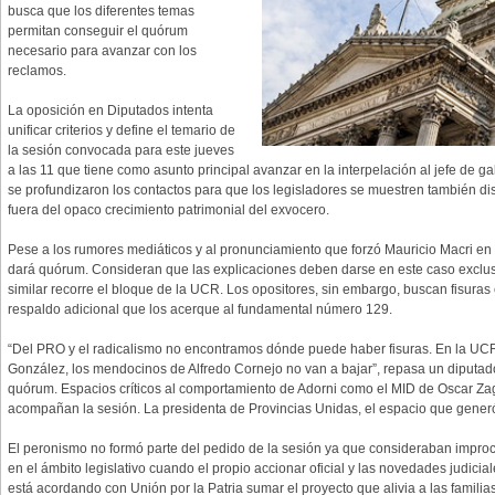
busca que los diferentes temas
permitan conseguir el quórum
necesario para avanzar con los
reclamos.
La oposición en Diputados intenta
unificar criterios y define el temario de
la sesión convocada para este jueves
a las 11 que tiene como asunto principal avanzar en la interpelación al jefe de g
se profundizaron los contactos para que los legisladores se muestren también dis
fuera del opaco crecimiento patrimonial del exvocero.
Pese a los rumores mediáticos y al pronunciamiento que forzó Mauricio Macri e
dará quórum. Consideran que las explicaciones deben darse en este caso exclus
similar recorre el bloque de la UCR. Los opositores, sin embargo, buscan fisuras
respaldo adicional que los acerque al fundamental número 129.
“Del PRO y el radicalismo no encontramos dónde puede haber fisuras. En la UCR
González, los mendocinos de Alfredo Cornejo no van a bajar”, repasa un diputad
quórum. Espacios críticos al comportamiento de Adorni como el MID de Oscar Z
acompañan la sesión. La presidenta de Provincias Unidas, el espacio que gener
El peronismo no formó parte del pedido de la sesión ya que consideraban improc
en el ámbito legislativo cuando el propio accionar oficial y las novedades judicia
está acordando con Unión por la Patria sumar el proyecto que alivia a las famili