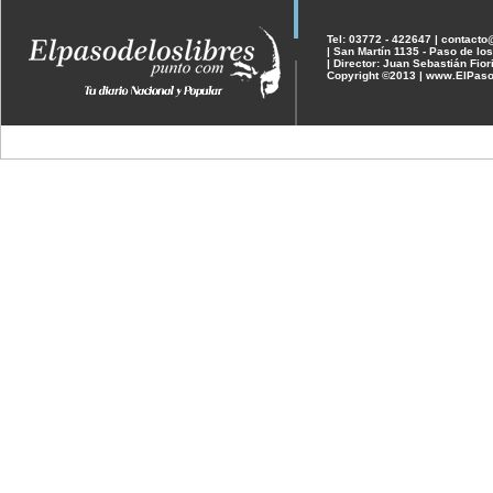
Tel: 03772 - 422647 | contact
| San Martín 1135 - Paso de los
| Director: Juan Sebastián Fior
Copyright ©2013 | www.ElPaso