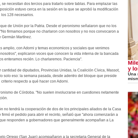
 se necesitan dos tercios para tratarlo sobre tablas. Para emplazar las
posición estuvo cerca en la sesión en la que se aprobó la modificación
 los 128 necesarios.
bloque de Unión por la Patria. Desde el peronismo señalaron que no los
. "No firmamos porque no charlaron con nosotros y no nos convocaron a
de Germán Martínez.
ás amplio, con Adorni y temas economicos y sociales que venimos
nosotros", explicaron voces que conocen la vida interna de la bancada
os enteramos recién. Lo charlaremos. Paciencia".
Mile
y lo
 cantidad de diputados, Provincias Unidas, la Coalición Cívica, Massot,
Una 
e. No solo eso: la semana pasada, desde adentro del bloque que preside
mism
criterio respecto a qué hacer con Adorni.
eronismo de Córdoba. "No suelen involucrarse en cuestiones netamente
ción.
ón no tendrá la cooperación de dos de los principales aliados de la Casa
firmó el pedido para abrir el recinto, señaló que "ahora comenzarán a
es que responden a gobernadores que generalmente acompañan a La
celo Orrego (San Juan) acompañaron a la secretaria General de la