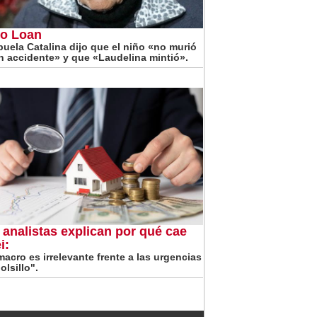
o Loan
buela Catalina dijo que el niño «no murió
n accidente» y que «Laudelina mintió».
 analistas explican por qué cae
i:
macro es irrelevante frente a las urgencias
olsillo".