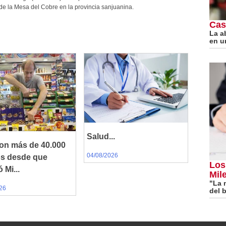
de la Mesa del Cobre en la provincia sanjuanina.
Cas
La a
en u
Salud...
on más de 40.000
04/08/2026
os desde que
Los
 Mi...
Mile
"La 
26
del b