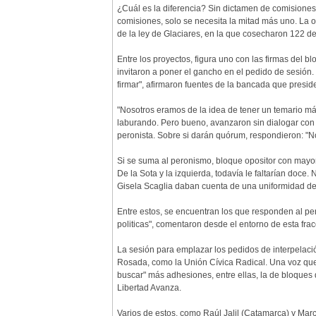
¿Cuál es la diferencia? Sin dictamen de comisiones,
comisiones, solo se necesita la mitad más uno. La o
de la ley de Glaciares, en la que cosecharon 122 de
Entre los proyectos, figura uno con las firmas del 
invitaron a poner el gancho en el pedido de sesión
firmar", afirmaron fuentes de la bancada que presi
"Nosotros eramos de la idea de tener un temario m
laburando. Pero bueno, avanzaron sin dialogar con 
peronista. Sobre si darán quórum, respondieron: "N
Si se suma al peronismo, bloque opositor con mayor
De la Sota y la izquierda, todavía le faltarían doc
Gisela Scaglia daban cuenta de una uniformidad de 
Entre estos, se encuentran los que responden al p
politicas", comentaron desde el entorno de esta frac
La sesión para emplazar los pedidos de interpelaci
Rosada, como la Unión Cívica Radical. Una voz que 
buscar" más adhesiones, entre ellas, la de bloqu
Libertad Avanza.
Varios de estos, como Raúl Jalil (Catamarca) y Mar