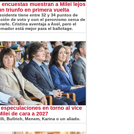
 encuestas muestran a Milei lejos
un triunfo en primera vuelta
residente tiene entre 32 y 34 puntos de
nción de voto y con el peronismo cerca de
arlo. Cristina aventaja a Axel, pero el
rnador está mejor para el ballotage.
 especulaciones en torno al vice
Milei de cara a 2027
lli, Bullrich, Menem, Karina o un aliado.