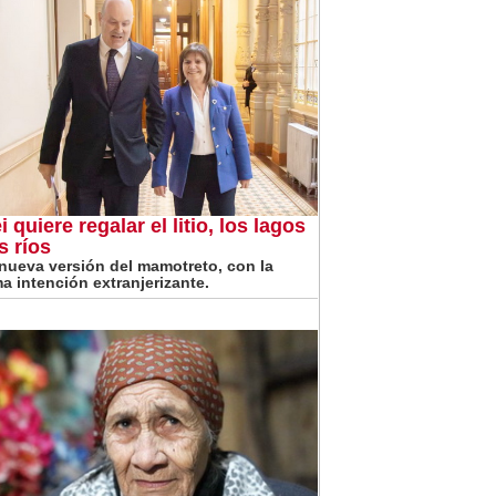
i quiere regalar el litio, los lagos
s ríos
nueva versión del mamotreto, con la
a intención extranjerizante.