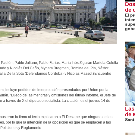
Dos
de 
El p
inte
super
gobe
 Paulón, Pablo Juliano, Pablo Farías, María Inés Zigarán Mariela Coletta
Frade y Nicolás Del Caño, Myriam Bregman, Romina del Pla, Néstor
Natalia De la Sota (Defendamos Córdoba) y Nicolás Massot (Encuentro
nem, incluye pedidos de interplelación presentados por Unión por la
Paulón. "Luego de las mentiras y omisiones del último informe, el Jefe de
 a través de X el diputado socialista. La citación es el jueves 14 de
Las
de 
usieron la firma al texto explicaron a El Destape que ninguno de los
Santi
s, por lo que la intención de la oposición es que se emplacen a las
 Peticiones y Reglamento.