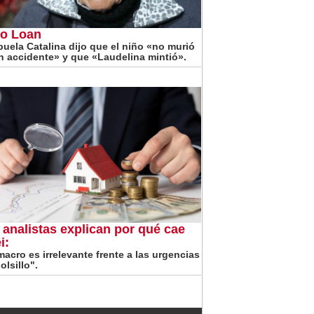
o Loan
buela Catalina dijo que el niño «no murió
n accidente» y que «Laudelina mintió».
 analistas explican por qué cae
i:
macro es irrelevante frente a las urgencias
olsillo".