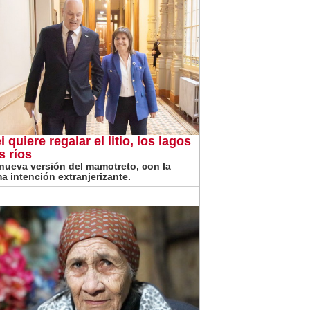
i quiere regalar el litio, los lagos
s ríos
nueva versión del mamotreto, con la
a intención extranjerizante.