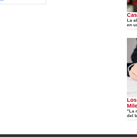
Cas
La a
en u
Los
Mile
"La 
del b