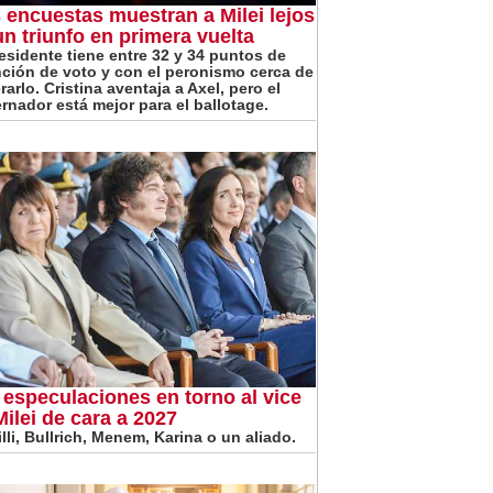
 encuestas muestran a Milei lejos
un triunfo en primera vuelta
residente tiene entre 32 y 34 puntos de
nción de voto y con el peronismo cerca de
arlo. Cristina aventaja a Axel, pero el
rnador está mejor para el ballotage.
 especulaciones en torno al vice
Milei de cara a 2027
lli, Bullrich, Menem, Karina o un aliado.