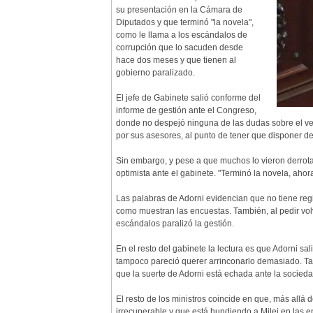
su presentación en la Cámara de
Diputados y que terminó "la novela",
como le llama a los escándalos de
corrupción que lo sacuden desde
hace dos meses y que tienen al
gobierno paralizado.
El jefe de Gabinete salió conforme del
informe de gestión ante el Congreso,
donde no despejó ninguna de las dudas sobre el verti
por sus asesores, al punto de tener que disponer d
Sin embargo, y pese a que muchos lo vieron derrotad
optimista ante el gabinete. "Terminó la novela, ahor
Las palabras de Adorni evidencian que no tiene reg
como muestran las encuestas. También, al pedir volv
escándalos paralizó la gestión.
En el resto del gabinete la lectura es que Adorni sa
tampoco pareció querer arrinconarlo demasiado. Tam
que la suerte de Adorni está echada ante la socieda
El resto de los ministros coincide en que, más allá 
irrecuperable y que está hundiendo a Milei en las e