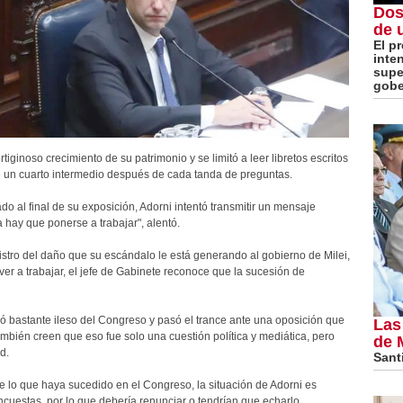
Dos
de 
El p
inte
super
gobe
ginoso crecimiento de su patrimonio y se limitó a leer libretos escritos
e un cuarto intermedio después de cada tanda de preguntas.
o al final de su exposición, Adorni intentó transmitir un mensaje
a hay que ponerse a trabajar", alentó.
istro del daño que su escándalo le está generando al gobierno de Milei,
er a trabajar, el jefe de Gabinete reconoce que la sucesión de
lió bastante ileso del Congreso y pasó el trance ante una oposición que
Las
bién creen que eso fue solo una cuestión política y mediática, pero
de 
d.
Santi
de lo que haya sucedido en el Congreso, la situación de Adorni es
ncuestas, por lo que debería renunciar o tendrían que echarlo.