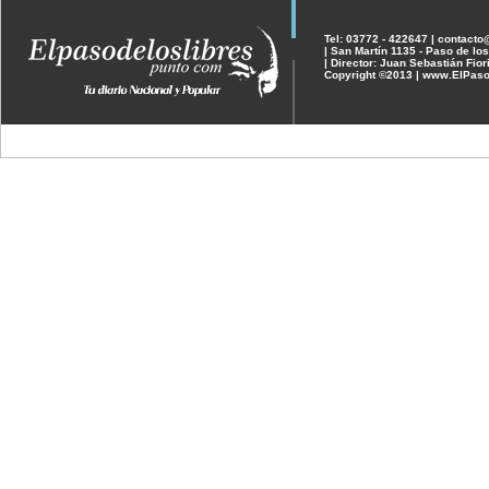
Tel: 03772 - 422647 | contact
| San Martín 1135 - Paso de los
| Director: Juan Sebastián Fior
Copyright ©2013 | www.ElPaso