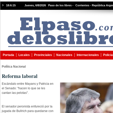
18:6:15
Jueves, 6/8/2026 Paso de los libres -
Corrientes - República Arge
Portada
Locales
Provinciales
Nacionales
Internacionales
Policia
Política Nacional
Reforma laboral
Escándalo entre Mayans y Patricia en
el Senado: "hacen lo que se les
cantan las pelotas".
El senador peronista enfureció por la
jugada de Bullrich para quedarse con