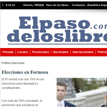
8:31:15
Viernes, 7/8/2026 Paso de los libres -
Corrientes - República Arge
Portada
Locales
Provinciales
Nacionales
Internacionales
Policia
Política Nacional
Elecciones en Formosa
El PJ arrasó con casi 70% en las
elecciones para diputados y
constituyentes.
Con más del 50% escrutado, el
peronismo que encabeza el