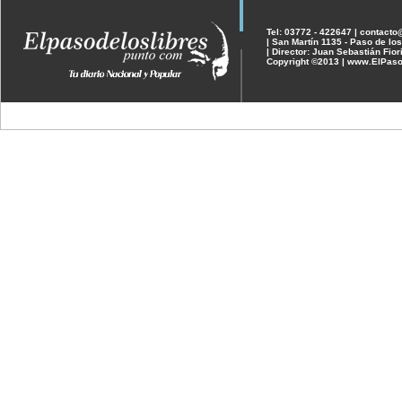
Tel: 03772 - 422647 | contact
| San Martín 1135 - Paso de los
| Director: Juan Sebastián Fior
Copyright ©2013 | www.ElPaso