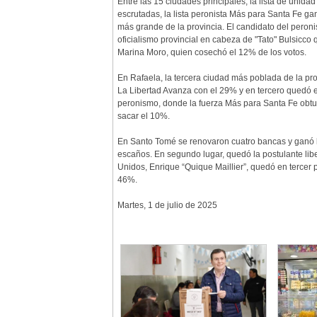
Entre las 15 ciudades principales, la lista de uni
escrutadas, la lista peronista Más para Santa Fe g
más grande de la provincia. El candidato del peron
oficialismo provincial en cabeza de "Tato" Bulsicco
Marina Moro, quien cosechó el 12% de los votos.
En Rafaela, la tercera ciudad más poblada de la p
La Libertad Avanza con el 29% y en tercero quedó e
peronismo, donde la fuerza Más para Santa Fe obtuv
sacar el 10%.
En Santo Tomé se renovaron cuatro bancas y ganó la 
escaños. En segundo lugar, quedó la postulante libe
Unidos, Enrique “Quique Maillier”, quedó en tercer 
46%.
Martes, 1 de julio de 2025