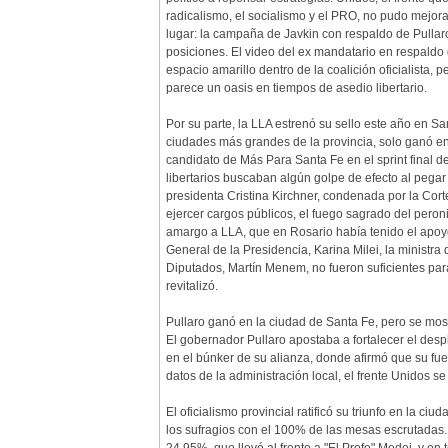
radicalismo, el socialismo y el PRO, no pudo mejo
lugar: la campaña de Javkin con respaldo de Pullaro
posiciones. El video del ex mandatario en respaldo 
espacio amarillo dentro de la coalición oficialista, 
parece un oasis en tiempos de asedio libertario.
Por su parte, la LLA estrenó su sello este año en Sa
ciudades más grandes de la provincia, solo ganó en 
candidato de Más Para Santa Fe en el sprint final de
libertarios buscaban algún golpe de efecto al pegar
presidenta Cristina Kirchner, condenada por la Cort
ejercer cargos públicos, el fuego sagrado del peron
amargo a LLA, que en Rosario había tenido el apoyo 
General de la Presidencia, Karina Milei, la ministra
Diputados, Martín Menem, no fueron suficientes par
revitalizó.
Pullaro ganó en la ciudad de Santa Fe, pero se mos
El gobernador Pullaro apostaba a fortalecer el despl
en el búnker de su alianza, donde afirmó que su fue
datos de la administración local, el frente Unidos s
El oficialismo provincial ratificó su triunfo en la
los sufragios con el 100% de las mesas escrutadas