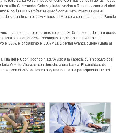
dad Más para Santa Fe se impuso en ocho. Con más del 99% de las mesas
anó en Villa Gobernador Gálvez, ciudad vecina a Rosario y cuarta ciudad
ismo Nicolás Luis Ramírez se quedó con el 24%, mientras que el
 quedó segundo con el 22% y, lejos, LLA tercera con la candidata Pamela
rovincia, también ganó el peronismo con el 36%; en segundo lugar quedó
l oficialismo con el 23%. Reconquista también fue favorable al
o el 36%, el oficialismo el 30% y La Libertad Avanza quedó cuarta al
lista del PJ, con Rodrigo “Tata” Alvizo a la cabeza, quien obtuvo dos
rtaria Giselle Miravete, con derecho a una banca. El candidato de
puesto, con el 20% de los votos y una banca. La participación fue del