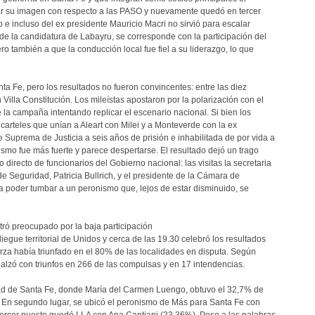
rar su imagen con respecto a las PASO y nuevamente quedó en tercer
 e incluso del ex presidente Mauricio Macri no sirvió para escalar
de la candidatura de Labayru, se corresponde con la participación del
pero también a que la conducción local fue fiel a su liderazgo, lo que
nta Fe, pero los resultados no fueron convincentes: entre las diez
Villa Constitución. Los mileístas apostaron por la polarización con el
 la campaña intentando replicar el escenario nacional. Si bien los
 carteles que unían a Aleart con Milei y a Monteverde con la ex
e Suprema de Justicia a seis años de prisión e inhabilitada de por vida a
ismo fue más fuerte y parece despertarse. El resultado dejó un trago
directo de funcionarios del Gobierno nacional: las visitas la secretaria
 de Seguridad, Patricia Bullrich, y el presidente de la Cámara de
a poder tumbar a un peronismo que, lejos de estar disminuido, se
tró preocupado por la baja participación
iegue territorial de Unidos y cerca de las 19.30 celebró los resultados
rza había triunfado en el 80% de las localidades en disputa. Según
e alzó con triunfos en 266 de las compulsas y en 17 intendencias.
 ciudad de Santa Fe, donde María del Carmen Luengo, obtuvo el 32,7% de
. En segundo lugar, se ubicó el peronismo de Más para Santa Fe con