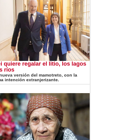
i quiere regalar el litio, los lagos
s ríos
nueva versión del mamotreto, con la
a intención extranjerizante.