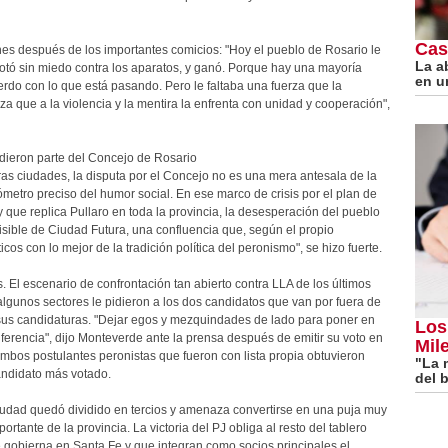
Cas
nes después de los importantes comicios: "Hoy el pueblo de Rosario le
La a
Votó sin miedo contra los aparatos, y ganó. Porque hay una mayoría
en u
rdo con lo que está pasando. Pero le faltaba una fuerza que la
a que a la violencia y la mentira la enfrenta con unidad y cooperación",
rdieron parte del Concejo de Rosario
tras ciudades, la disputa por el Concejo no es una mera antesala de la
metro preciso del humor social. En ese marco de crisis por el plan de
 y que replica Pullaro en toda la provincia, la desesperación del pueblo
 visible de Ciudad Futura, una confluencia que, según el propio
cos con lo mejor de la tradición política del peronismo", se hizo fuerte.
. El escenario de confrontación tan abierto contra LLA de los últimos
 algunos sectores le pidieron a los dos candidatos que van por fuera de
 sus candidaturas. "Dejar egos y mezquindades de lado para poner en
Los
ferencia", dijo Monteverde ante la prensa después de emitir su voto en
Mile
bos postulantes peronistas que fueron con lista propia obtuvieron
"La 
andidato más votado.
del b
ciudad quedó dividido en tercios y amenaza convertirse en una puja muy
rtante de la provincia. La victoria del PJ obliga al resto del tablero
ue gobierna en Santa Fe y que integran como socios principales el