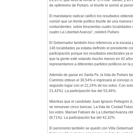
24,95%, que llevó al frente a "El Profe" Medei, y e
de optimismo de Pullaro, el triunfo le sonrió al per
El mandatario radical calificó los resultados obteni
común que un frente político triunfe de una manera 
contundentes: sobre trescientas cuatro localidades
cuatro La Libertad Avanza”, celebró Pullaro.
El Gobernador también hizo referencia a la escasa 
146 localidades ya estaba definido el presidente c
participación porque los resultados electorales ya e
que la gente esté votando mucho menos en 42 años 
representamos a diferentes partidos políticos en la 
Además de ganar en Santa Fe, la lista de Pullaro t
Cammisi obtuvo el 30,54% e ingresará al concejo c
segundo lugar con el 22,24% de los votos. Con solo 1
21,42%). La participación fue del 53,46%.
Mientras que el candidato Juan Ignacio Pellegrini 
se renuevan cinco bancas. La lista de Ciudad Futu
los votos. Marisel Fabiani de La Libertad Avanza o
(9,71%). La participación fue del 42,32%.
El peronismo también se quedó con Villa Gobernad