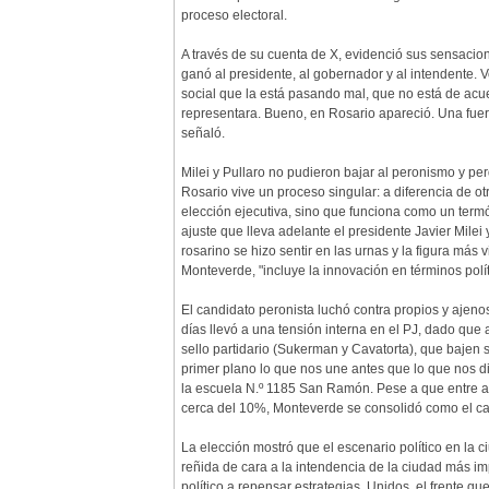
proceso electoral.
A través de su cuenta de X, evidenció sus sensacio
ganó al presidente, al gobernador y al intendente. 
social que la está pasando mal, que no está de acue
representara. Bueno, en Rosario apareció. Una fuerz
señaló.
Milei y Pullaro no pudieron bajar al peronismo y pe
Rosario vive un proceso singular: a diferencia de o
elección ejecutiva, sino que funciona como un termó
ajuste que lleva adelante el presidente Javier Milei
rosarino se hizo sentir en las urnas y la figura más
Monteverde, "incluye la innovación en términos políti
El candidato peronista luchó contra propios y ajenos
días llevó a una tensión interna en el PJ, dado que
sello partidario (Sukerman y Cavatorta), que bajen
primer plano lo que nos une antes que lo que nos di
la escuela N.º 1185 San Ramón. Pese a que entre am
cerca del 10%, Monteverde se consolidó como el c
La elección mostró que el escenario político en la 
reñida de cara a la intendencia de la ciudad más impo
político a repensar estrategias. Unidos, el frente q