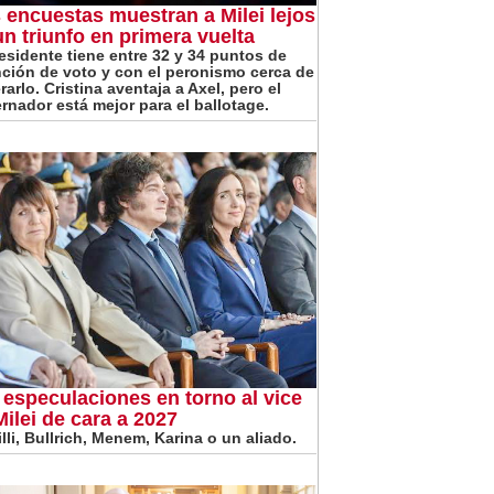
 encuestas muestran a Milei lejos
un triunfo en primera vuelta
residente tiene entre 32 y 34 puntos de
nción de voto y con el peronismo cerca de
arlo. Cristina aventaja a Axel, pero el
rnador está mejor para el ballotage.
 especulaciones en torno al vice
Milei de cara a 2027
lli, Bullrich, Menem, Karina o un aliado.