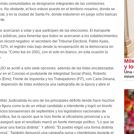
 demás comunidades se designaron integrantes de las comisiones
 No obstante, el foco estuvo puesto en el territorio rosarino, donde se
al, y en la ciudad de Santa Fe, donde estuvieron en juego ocho bancas
nte.
e acercaran a votar y que participen de las elecciones. El transporte
tas públicas, para fomentar que todos se acercaran a los establecimientos
 récord negativo: el secretario del Tribunal Electoral, Pablo Ayala,
l 52%, el registro más bajo desde la recuperación de la democracia en
incia: "Como fue en 2001, con el voto en blanco, en esta ocasión la
.
Mile
y lo
PASO se acotó a sólo siete opciones: además de las listas encabezadas
Una 
 en el Concejo el postulante de Integridad Social (País), Roberto
mism
Erre); Frente de Izquierda y los Trabajadores (FIT), con Carla Deiana;
ispersión de listas evidencia una radiografía de la época y abre el
tido Justicialista es uno de los principales déficits desde hace muchos
igura como la de un virtual candidato a intendente y logró un triunfo
micios bonaerenses de septiembre y los legislativos nacionales de
tica, fue la opción que le hizo frente al oficialismo provincial y a la
cto aseguró que el resultado marcó un fuerte mensaje político: “Lo que se
ar una fuerza distinta”. Y afirmó: "El pueblo eligió una forma distinta
encia”. También denunció una campaña sucia y clientelismo durante el