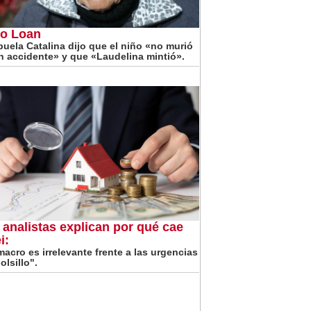
o Loan
buela Catalina dijo que el niño «no murió
n accidente» y que «Laudelina mintió».
 analistas explican por qué cae
i:
macro es irrelevante frente a las urgencias
olsillo".