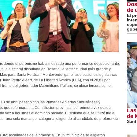
Dos
de 
El p
inte
super
gobe
 país donde el peronismo había mostrado una performance decepcionante,
alla electoral disputada en Rosario, la tercer ciudad más grande y
e Más para Santa Fe, Juan Monteverde, ganó las elecciones legislativas
 Juan Pedro Aleart, de La Libertad Avanza (LLA), con el 28,81 por
l frente del gobernador Maximiliano Pullaro, se ubicó tercera con el
el 13 de abril pasado con las Primarias Abiertas Simultáneas y
es que reformarán la Constitución provincial por primera vez desde
Las
da vez a las urnas el domingo pasado. El sistema que se utilizó fue el
de 
er una sola marca por categoría, eligiendo al candidato de preferencia
Santi
s 365 localidades de la provincia. En 19 municipios se eligieron