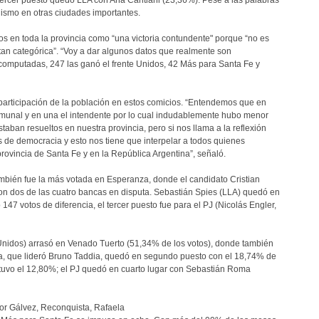
n tercer puesto quedó LLA con Ana Cantiani (23,36%). Pese a las palabras
onismo en otras ciudades importantes.
dos en toda la provincia como “una victoria contundente" porque “no es
tan categórica”. “Voy a dar algunos datos que realmente son
 computadas, 247 las ganó el frente Unidos, 42 Más para Santa Fe y
participación de la población en estos comicios. “Entendemos que en
omunal y en una el intendente por lo cual indudablemente hubo menor
staban resueltos en nuestra provincia, pero si nos llama a la reflexión
de democracia y esto nos tiene que interpelar a todos quienes
provincia de Santa Fe y en la República Argentina”, señaló.
ambién fue la más votada en Esperanza, donde el candidato Cristian
on dos de las cuatro bancas en disputa. Sebastián Spies (LLA) quedó en
47 votos de diferencia, el tercer puesto fue para el PJ (Nicolás Engler,
(Unidos) arrasó en Venado Tuerto (51,34% de los votos), donde también
ra, que lideró Bruno Taddia, quedó en segundo puesto con el 18,74% de
btuvo el 12,80%; el PJ quedó en cuarto lugar con Sebastián Roma
or Gálvez, Reconquista, Rafaela