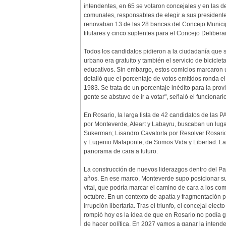
intendentes, en 65 se votaron concejales y en las
comunales, responsables de elegir a sus presidentes.
renovaban 13 de las 28 bancas del Concejo Municip
titulares y cinco suplentes para el Concejo Delibera
Todos los candidatos pidieron a la ciudadanía que s
urbano era gratuito y también el servicio de bicicle
educativos. Sin embargo, estos comicios marcaron un
detalló que el porcentaje de votos emitidos ronda e
1983. Se trata de un porcentaje inédito para la prov
gente se abstuvo de ir a votar", señaló el funcionario
En Rosario, la larga lista de 42 candidatos de las 
por Monteverde, Aleart y Labayru, buscaban un lugar
Sukerman; Lisandro Cavatorta por Resolver Rosario (
y Eugenio Malaponte, de Somos Vida y Libertad. La d
panorama de cara a futuro.
La construcción de nuevos liderazgos dentro del Par
años. En ese marco, Monteverde supo posicionar su f
vital, que podría marcar el camino de cara a los co
octubre. En un contexto de apatía y fragmentación polí
irrupción libertaria. Tras el triunfo, el concejal ele
rompió hoy es la idea de que en Rosario no podía gan
de hacer política. En 2027 vamos a ganar la intend