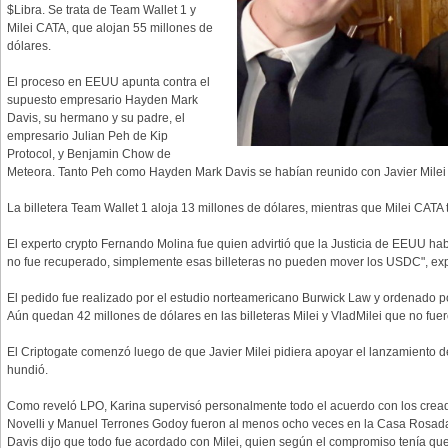
$Libra. Se trata de Team Wallet 1 y
Milei CATA, que alojan 55 millones de
dólares.
El proceso en EEUU apunta contra el
supuesto empresario Hayden Mark
Davis, su hermano y su padre, el
empresario Julian Peh de Kip
Protocol, y Benjamin Chow de
Meteora. Tanto Peh como Hayden Mark Davis se habían reunido con Javier Milei 
La billetera Team Wallet 1 aloja 13 millones de dólares, mientras que Milei CATA 
El experto crypto Fernando Molina fue quien advirtió que la Justicia de EEUU ha
no fue recuperado, simplemente esas billeteras no pueden mover los USDC", exp
El pedido fue realizado por el estudio norteamericano Burwick Law y ordenado por
Aún quedan 42 millones de dólares en las billeteras Milei y VladMilei que no fuer
El Criptogate comenzó luego de que Javier Milei pidiera apoyar el lanzamiento d
hundió.
Como reveló LPO, Karina supervisó personalmente todo el acuerdo con los cread
Novelli y Manuel Terrones Godoy fueron al menos ocho veces en la Casa Rosada
Davis dijo que todo fue acordado con Milei, quien según el compromiso tenía que