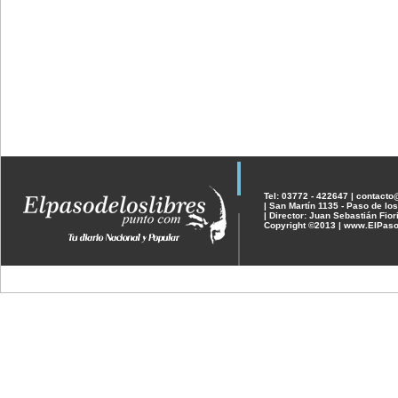
Tel: 03772 - 422647 | contact
| San Martín 1135 - Paso de los
| Director: Juan Sebastián Fior
Copyright ©2013 | www.ElPaso